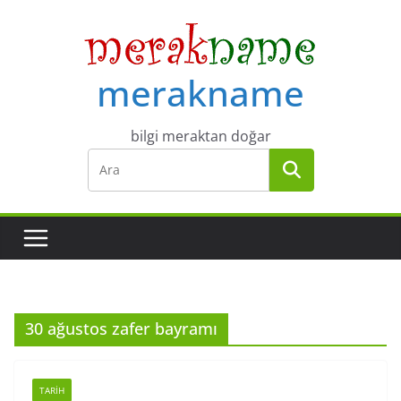
Skip
to
content
merakname
bilgi meraktan doğar
30 ağustos zafer bayramı
TARIH