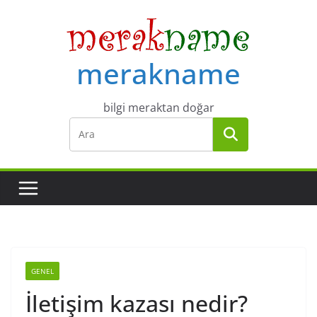
Skip
to
content
merakname
bilgi meraktan doğar
GENEL
İletişim kazası nedir?