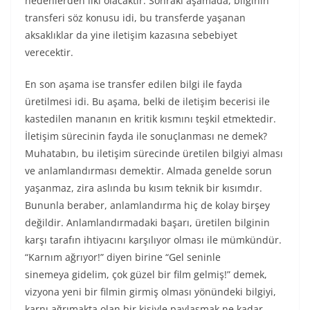
nedenlerden ilki olacaktır. Sonraki aşamada, bilginin
transferi söz konusu idi, bu transferde yaşanan
aksaklıklar da yine iletişim kazasına sebebiyet
verecektir.
En son aşama ise transfer edilen bilgi ile fayda
üretilmesi idi. Bu aşama, belki de iletişim becerisi ile
kastedilen mananın en kritik kısmını teşkil etmektedir.
İletişim sürecinin fayda ile sonuçlanması ne demek?
Muhatabın, bu iletişim sürecinde üretilen bilgiyi alması
ve anlamlandırması demektir. Almada genelde sorun
yaşanmaz, zira aslında bu kısım teknik bir kısımdır.
Bununla beraber, anlamlandırma hiç de kolay birşey
değildir. Anlamlandırmadaki başarı, üretilen bilginin
karşı tarafın ihtiyacını karşılıyor olması ile mümkündür.
“Karnım ağrıyor!” diyen birine “Gel seninle
sinemeya gidelim, çok güzel bir film gelmiş!” demek,
vizyona yeni bir filmin girmiş olması yönündeki bilgiyi,
karnı ağrımakta olan bir kişiyle paylaşmak ne kadar