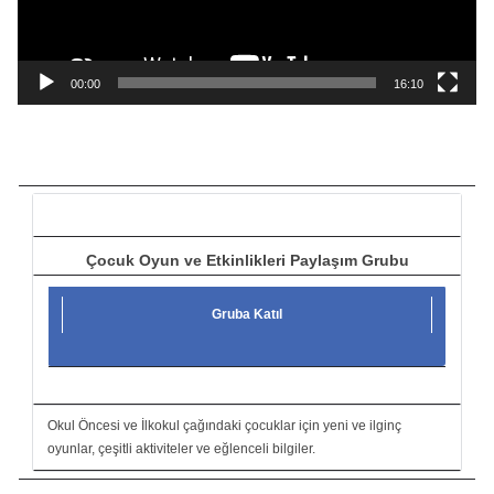
y
n
a
00:00
16:10
t
ı
c
ı
Çocuk Oyun ve Etkinlikleri Paylaşım Grubu
Gruba Katıl
Okul Öncesi ve İlkokul çağındaki çocuklar için yeni ve ilginç
oyunlar, çeşitli aktiviteler ve eğlenceli bilgiler.