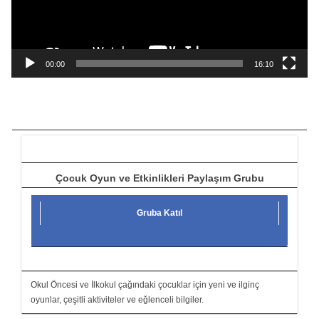
o
y
n
a
00:00
16:10
t
ı
c
ı
Çocuk Oyun ve Etkinlikleri Paylaşım Grubu
Gruba Katıl
Okul Öncesi ve İlkokul çağındaki çocuklar için yeni ve ilginç
oyunlar, çeşitli aktiviteler ve eğlenceli bilgiler.