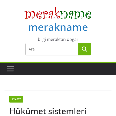
Skip
to
content
merakname
bilgi meraktan doğar
SIYASET
Hükümet sistemleri