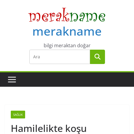
Skip
to
content
merakname
bilgi meraktan doğar
SAĞLIK
Hamilelikte koşu