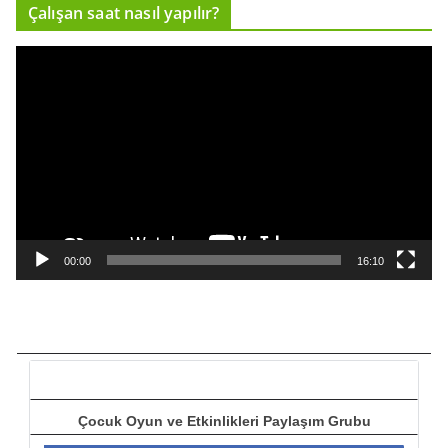
Çalışan saat nasıl yapılır?
c
ı
V
i
d
e
o
o
y
n
a
00:00
16:10
t
ı
c
ı
Çocuk Oyun ve Etkinlikleri Paylaşım Grubu