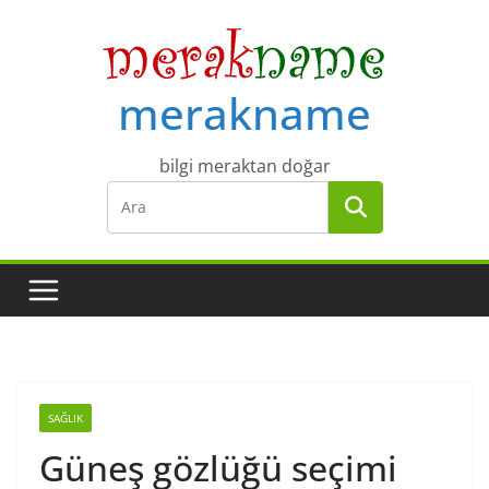
Skip
to
content
merakname
bilgi meraktan doğar
SAĞLIK
Güneş gözlüğü seçimi