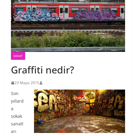
SANAT
Graffiti nedir?
23 Mayıs 2015
Son
yıllard
a
sokak
sanatl
arı