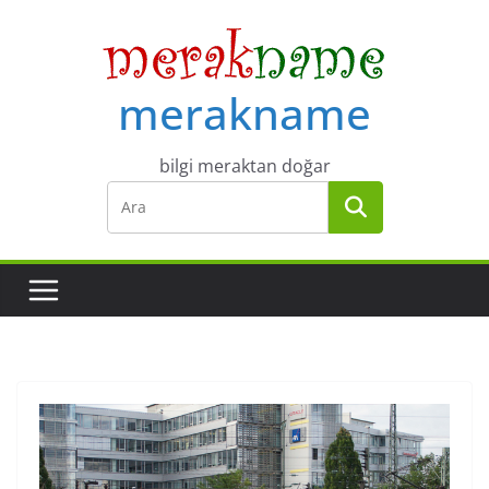
Skip
to
content
merakname
bilgi meraktan doğar