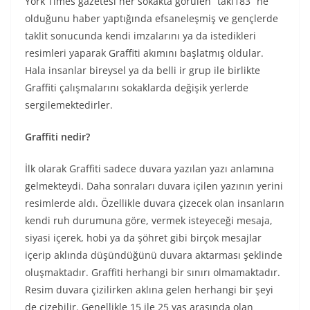
York Times gazetesi her sokakta görülen “taki183” ne
olduğunu haber yaptığında efsaneleşmiş ve gençlerde
taklit sonucunda kendi imzalarını ya da istedikleri
resimleri yaparak Graffiti akımını başlatmış oldular.
Hala insanlar bireysel ya da belli ir grup ile birlikte
Graffiti çalışmalarını sokaklarda değişik yerlerde
sergilemektedirler.
Graffiti nedir?
İlk olarak Graffiti sadece duvara yazılan yazı anlamına
gelmekteydi. Daha sonraları duvara içilen yazının yerini
resimlerde aldı. Özellikle duvara çizecek olan insanların
kendi ruh durumuna göre, vermek isteyeceği mesaja,
siyasi içerek, hobi ya da şöhret gibi birçok mesajlar
içerip aklında düşündüğünü duvara aktarması şeklinde
oluşmaktadır. Graffiti herhangi bir sınırı olmamaktadır.
Resim duvara çizilirken aklına gelen herhangi bir şeyi
de çizebilir. Genellikle 15 ile 25 yaş arasında olan