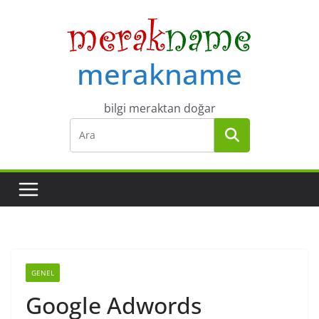
Skip
to
content
merakname
bilgi meraktan doğar
GENEL
Google Adwords