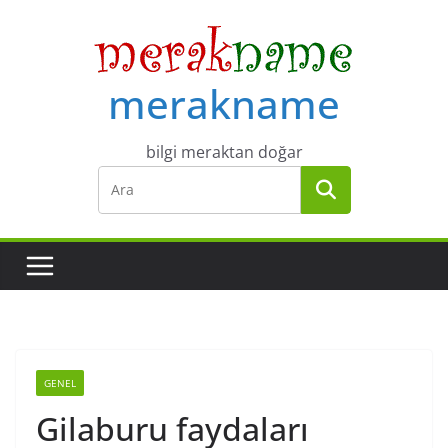
Skip
to
content
merakname
bilgi meraktan doğar
GENEL
Gilaburu faydaları