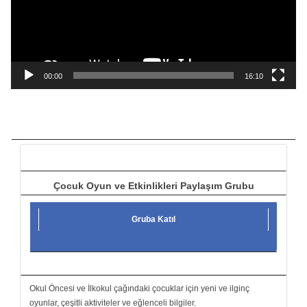
o
o
y
n
a
00:00
16:10
t
ı
c
ı
Çocuk Oyun ve Etkinlikleri Paylaşım Grubu
Gruba Katıl
Okul Öncesi ve İlkokul çağındaki çocuklar için yeni ve ilginç
oyunlar, çeşitli aktiviteler ve eğlenceli bilgiler.