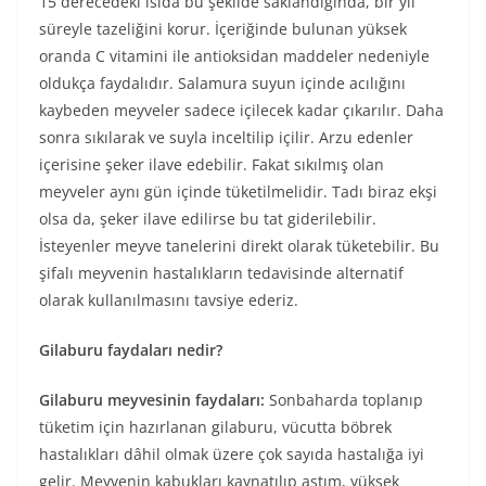
15 derecedeki ısıda bu şekilde saklandığında, bir yıl
süreyle tazeliğini korur. İçeriğinde bulunan yüksek
oranda C vitamini ile antioksidan maddeler nedeniyle
oldukça faydalıdır. Salamura suyun içinde acılığını
kaybeden meyveler sadece içilecek kadar çıkarılır. Daha
sonra sıkılarak ve suyla inceltilip içilir. Arzu edenler
içerisine şeker ilave edebilir. Fakat sıkılmış olan
meyveler aynı gün içinde tüketilmelidir. Tadı biraz ekşi
olsa da, şeker ilave edilirse bu tat giderilebilir.
İsteyenler meyve tanelerini direkt olarak tüketebilir. Bu
şifalı meyvenin hastalıkların tedavisinde alternatif
olarak kullanılmasını tavsiye ederiz.
Gilaburu faydaları nedir?
Gilaburu meyvesinin faydaları:
Sonbaharda toplanıp
tüketim için hazırlanan gilaburu, vücutta böbrek
hastalıkları dâhil olmak üzere çok sayıda hastalığa iyi
gelir. Meyvenin kabukları kaynatılıp astım, yüksek