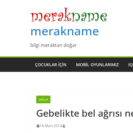
Skip
to
content
merakname
bilgi meraktan doğar
ÇOCUKLAR IÇIN
MOBIL OYUNLARIMIZ
IQ
SAĞLIK
Gebelikte bel ağrısı 
16 Mart 2014