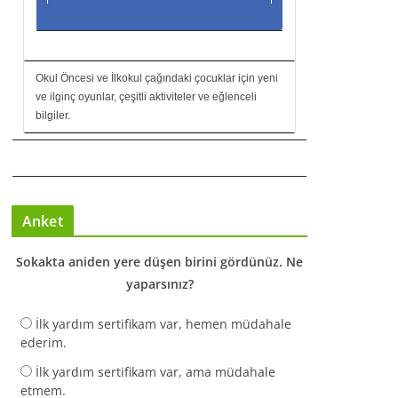
Okul Öncesi ve İlkokul çağındaki çocuklar için yeni
ve ilginç oyunlar, çeşitli aktiviteler ve eğlenceli
bilgiler.
Anket
Sokakta aniden yere düşen birini gördünüz. Ne
yaparsınız?
İlk yardım sertifikam var, hemen müdahale
ederim.
İlk yardım sertifikam var, ama müdahale
etmem.