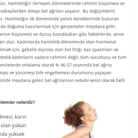
ktur. Hamileliğin ilerleyen dönmelerinde rahmin büyümesi ve
sebeplerden dolayı bel ağrıları yaşanır. Bu değişimlerin
ar. Hamileliğin ilk döneminde pelvis kemiklerinde bulunan
nde doğuma hazırlanmak için gevşemeler meydana gelir.
 karnın büyümesi ve duruş bozuklukları gibi faktörlerde, anne
tken olur. Kadınlarda hamilelik döneminde olan hormonal
mak için, gebelik dışında olan bel fıtığı, kas spazmları ve
 Gebelik kadınların sadece rahmini değil, tüm vücudunu ve tüm
 Hamilelerde ortalama olarak % 46-57 oranında bel ağrısı
şanması ve yürümeyi bile engellemesi durumunu yaşayan
emde meydana gelen bel ağrılarının sebebi kesin olarak belli
nlemler nelerdir?
lmesi, karın
e olan yükün
ında yüksek