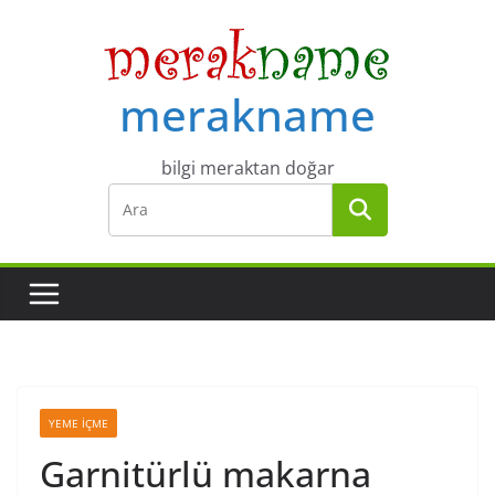
Skip
to
content
merakname
bilgi meraktan doğar
YEME İÇME
Garnitürlü makarna