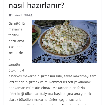
nasıl hazırlanır?
15 Aralık 2014
Garnitürlü
makarna
tarifini
hazırlama
k aslında
kesinlikle
bir
sanattır.
Çoğunlukl
a herkes makarna pişirmesini bilir, fakat makarnayı tam
lezzetinde pişirmek ve mükemmel lezzeti yakalamak
her zaman mümkün olmaz. Makarnanın en fazla
tüketildiği ülke olan İtalya’da başlı başına ana yemek
olarak tüketilen makarna türleri çeşitli soslarla