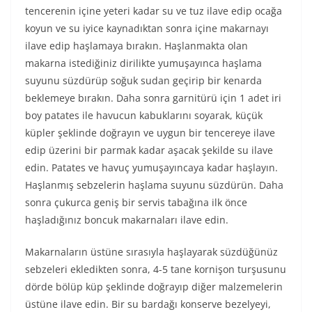
tencerenin içine yeteri kadar su ve tuz ilave edip ocağa
koyun ve su iyice kaynadıktan sonra içine makarnayı
ilave edip haşlamaya bırakın. Haşlanmakta olan
makarna istediğiniz dirilikte yumuşayınca haşlama
suyunu süzdürüp soğuk sudan geçirip bir kenarda
beklemeye bırakın. Daha sonra garnitürü için 1 adet iri
boy patates ile havucun kabuklarını soyarak, küçük
küpler şeklinde doğrayın ve uygun bir tencereye ilave
edip üzerini bir parmak kadar aşacak şekilde su ilave
edin. Patates ve havuç yumuşayıncaya kadar haşlayın.
Haşlanmış sebzelerin haşlama suyunu süzdürün. Daha
sonra çukurca geniş bir servis tabağına ilk önce
haşladığınız boncuk makarnaları ilave edin.
Makarnaların üstüne sırasıyla haşlayarak süzdüğünüz
sebzeleri ekledikten sonra, 4-5 tane kornişon turşusunu
dörde bölüp küp şeklinde doğrayıp diğer malzemelerin
üstüne ilave edin. Bir su bardağı konserve bezelyeyi,