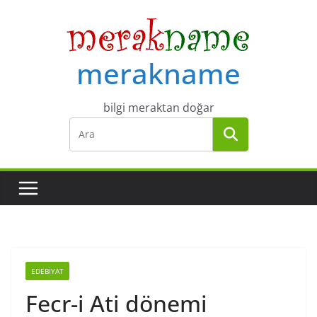
Skip
to
content
merakname
bilgi meraktan doğar
EDEBIYAT
Fecr-i Ati dönemi