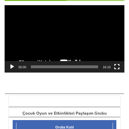
ı
V
i
d
e
o
o
y
n
a
00:00
16:10
t
ı
c
ı
Çocuk Oyun ve Etkinlikleri Paylaşım Grubu
Gruba Katıl