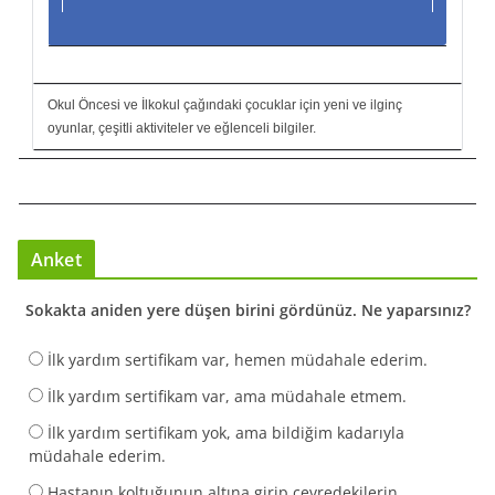
Okul Öncesi ve İlkokul çağındaki çocuklar için yeni ve ilginç
oyunlar, çeşitli aktiviteler ve eğlenceli bilgiler.
Anket
Sokakta aniden yere düşen birini gördünüz. Ne yaparsınız?
İlk yardım sertifikam var, hemen müdahale ederim.
İlk yardım sertifikam var, ama müdahale etmem.
İlk yardım sertifikam yok, ama bildiğim kadarıyla
müdahale ederim.
Hastanın koltuğunun altına girip çevredekilerin