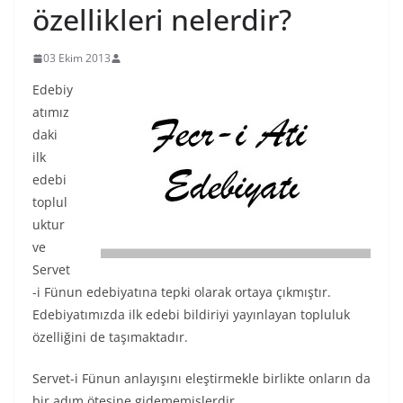
özellikleri nelerdir?
03 Ekim 2013
Edebiy
atımız
daki
ilk
edebi
toplul
uktur
ve
Servet
-i Fünun edebiyatına tepki olarak ortaya çıkmıştır.
Edebiyatımızda ilk edebi bildiriyi yayınlayan topluluk
özelliğini de taşımaktadır.
Servet-i Fünun anlayışını eleştirmekle birlikte onların da
bir adım ötesine gidememişlerdir.