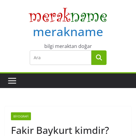
Skip
to
content
merakname
bilgi meraktan doğar
BIYOGRAFI
Fakir Baykurt kimdir?