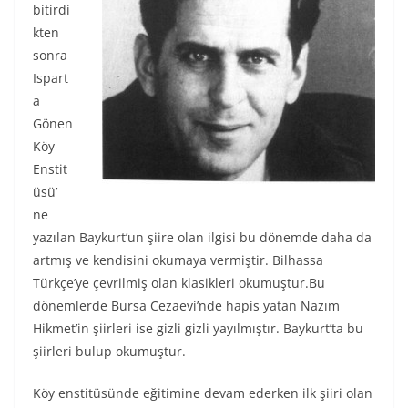
bitirdi
kten
sonra
Ispart
a
Gönen
Köy
Enstit
üsü’
ne
yazılan Baykurt’un şiire olan ilgisi bu dönemde daha da
artmış ve kendisini okumaya vermiştir. Bilhassa
Türkçe’ye çevrilmiş olan klasikleri okumuştur.Bu
dönemlerde Bursa Cezaevi’nde hapis yatan Nazım
Hikmet’in şiirleri ise gizli gizli yayılmıştır. Baykurt’ta bu
şiirleri bulup okumuştur.
Köy enstitüsünde eğitimine devam ederken ilk şiiri olan