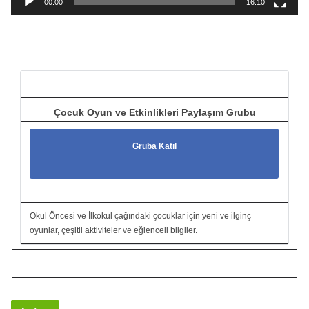
00:00
16:10
t
ı
c
ı
Çocuk Oyun ve Etkinlikleri Paylaşım Grubu
Gruba Katıl
Okul Öncesi ve İlkokul çağındaki çocuklar için yeni ve ilginç
oyunlar, çeşitli aktiviteler ve eğlenceli bilgiler.