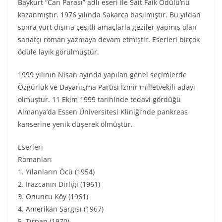
Baykurt “Can Parası” adlı eseri ile Sait Faik Ödülü’nü
kazanmıştır. 1976 yılında Sakarca basılmıştır. Bu yıldan
sonra yurt dışına çeşitli amaçlarla geziler yapmış olan
sanatçı roman yazmaya devam etmiştir. Eserleri birçok
ödüle layık görülmüştür.
1999 yılının Nisan ayında yapılan genel seçimlerde
Özgürlük ve Dayanışma Partisi İzmir milletvekili adayı
olmuştur. 11 Ekim 1999 tarihinde tedavi gördüğü
Almanya’da Essen Üniversitesi Kliniği’nde pankreas
kanserine yenik düşerek ölmüştür.
Eserleri
Romanları
1. Yılanların Öcü (1954)
2. Irazcanın Dirliği (1961)
3. Onuncu Köy (1961)
4. Amerikan Sargısı (1967)
5. Tırpan (1970)