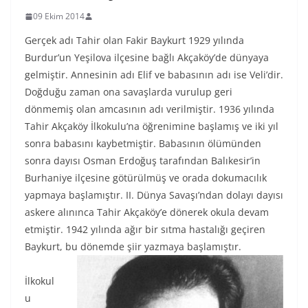
09 Ekim 2014
Gerçek adı Tahir olan Fakir Baykurt 1929 yılında
Burdur’un Yeşilova ilçesine bağlı Akçaköy’de dünyaya
gelmiştir. Annesinin adı Elif ve babasının adı ise Veli’dir.
Doğduğu zaman ona savaşlarda vurulup geri
dönmemiş olan amcasının adı verilmiştir. 1936 yılında
Tahir Akçaköy İlkokulu’na öğrenimine başlamış ve iki yıl
sonra babasını kaybetmiştir. Babasının ölümünden
sonra dayısı Osman Erdoğuş tarafından Balıkesir’in
Burhaniye ilçesine götürülmüş ve orada dokumacılık
yapmaya başlamıştır. II. Dünya Savaşı’ndan dolayı dayısı
askere alınınca Tahir Akçaköy’e dönerek okula devam
etmiştir. 1942 yılında ağır bir sıtma hastalığı geçiren
Baykurt, bu dönemde şiir yazmaya başlamıştır.
İlkokul
u