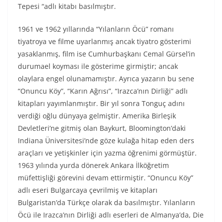
Tepesi “adlı kitabı basılmıştır.
1961 ve 1962 yıllarında “Yılanların Öcü” romanı
tiyatroya ve filme uyarlanmış ancak tiyatro gösterimi
yasaklanmış, film ise Cumhurbaşkanı Cemal Gürsel’in
durumael koyması ile gösterime girmiştir; ancak
olaylara engel olunamamıştır. Ayrıca yazarın bu sene
“Onuncu Köy”, “Karın Ağrısı”, “Irazca’nın Dirliği” adlı
kitapları yayımlanmıştır. Bir yıl sonra Tonguç adını
verdiği oğlu dünyaya gelmiştir. Amerika Birleşik
Devletleri’ne gitmiş olan Baykurt, Bloomington’daki
Indiana Üniversitesi’nde göze kulağa hitap eden ders
araçları ve yetişkinler için yazma öğrenimi görmüştür.
1963 yılında yurda dönerek Ankara İlköğretim
müfettişliği görevini devam ettirmiştir. “Onuncu Köy”
adlı eseri Bulgarcaya çevrilmiş ve kitapları
Bulgaristan’da Türkçe olarak da basılmıştır. Yılanların
Öcü ile Irazca’nın Dirliği adlı eserleri de Almanya’da, Die