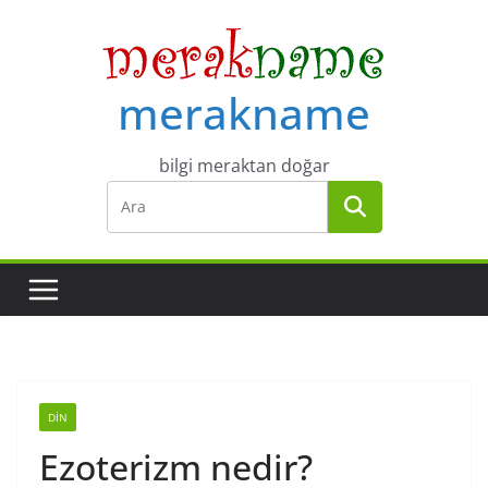
Skip
to
content
merakname
bilgi meraktan doğar
DIN
Ezoterizm nedir?