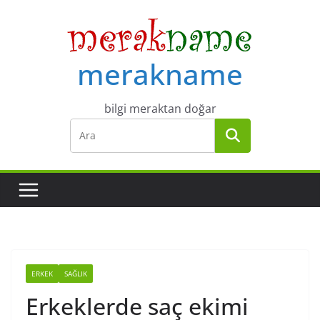
Skip
to
content
merakname
bilgi meraktan doğar
ERKEK
SAĞLIK
Erkeklerde saç ekimi