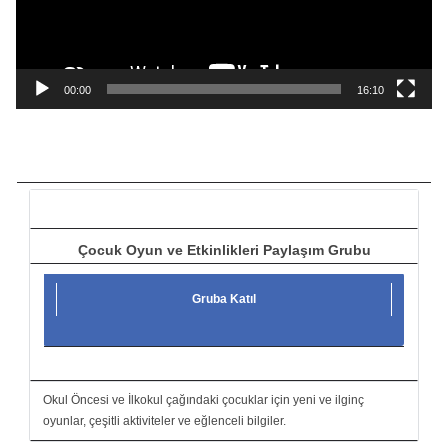
o
y
n
a
00:00
16:10
t
ı
c
ı
Çocuk Oyun ve Etkinlikleri Paylaşım Grubu
Gruba Katıl
Okul Öncesi ve İlkokul çağındaki çocuklar için yeni ve ilginç
oyunlar, çeşitli aktiviteler ve eğlenceli bilgiler.