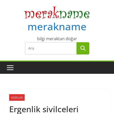
Skip
to
content
merakname
bilgi meraktan doğar
GÜZELLIK
Ergenlik sivilceleri