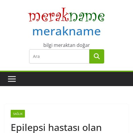
Skip
to
content
merakname
bilgi meraktan doğar
SAĞLIK
Epilepsi hastası olan