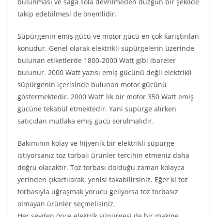
bulunması ve sağa sola devrilmeden düzgün bir şekilde
takip edebilmesi de önemlidir.
Süpürgenin emiş gücü ve motor gücü en çok karıştırılan
konudur. Genel olarak elektrikli süpürgelerin üzerinde
bulunan etiketlerde 1800-2000 Watt gibi ibareler
bulunur. 2000 Watt yazısı emiş gücünü değil elektrikli
süpürgenin içerisinde bulunan motor gücünü
göstermektedir. 2000 Watt’ lık bir motor 350 Watt emiş
gücüne tekabül etmektedir. Yani süpürge alırken
satıcıdan mutlaka emiş gücü sorulmalıdır.
Bakımının kolay ve hijyenik bir elektrikli süpürge
istiyorsanız toz torbalı ürünler tercihin etmeniz daha
doğru olacaktır. Toz torbası dolduğu zaman kolayca
yerinden çıkartılarak, yenisi takabilirsiniz. Eğer ki toz
torbasıyla uğraşmak yorucu geliyorsa toz torbasız
olmayan ürünler seçmelisiniz.
Her şeyden önce elektrik süpürgesi de bir makine