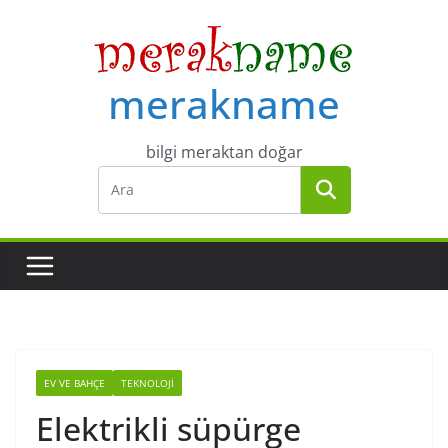
Skip
to
content
merakname
bilgi meraktan doğar
EV VE BAHÇE
TEKNOLOJI
Elektrikli süpürge