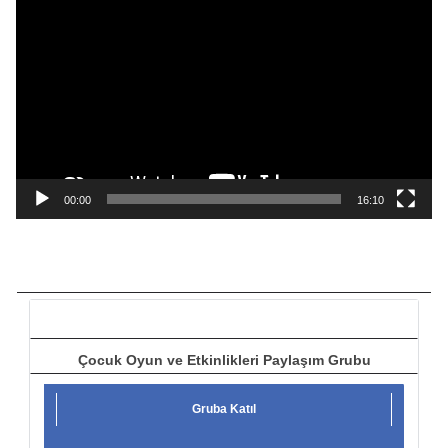
i
d
e
o
o
y
n
a
00:00
16:10
t
ı
c
ı
Çocuk Oyun ve Etkinlikleri Paylaşım Grubu
Gruba Katıl