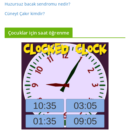
Huzursuz bacak sendromu nedir?
Cüneyt Çakır kimdir?
Çocuklar için saat öğrenme