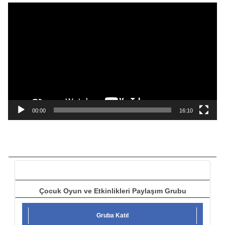
V
i
d
e
o
o
y
n
a
00:00
16:10
t
ı
c
ı
Çocuk Oyun ve Etkinlikleri Paylaşım Grubu
Gruba Katıl