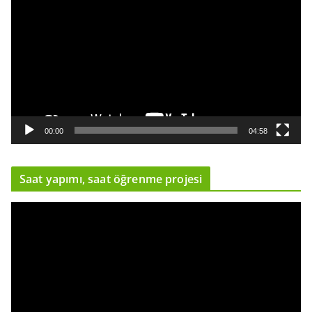
i
d
e
o
o
y
n
a
00:00
04:58
t
ı
Saat yapımı, saat öğrenme projesi
c
ı
V
i
d
e
o
o