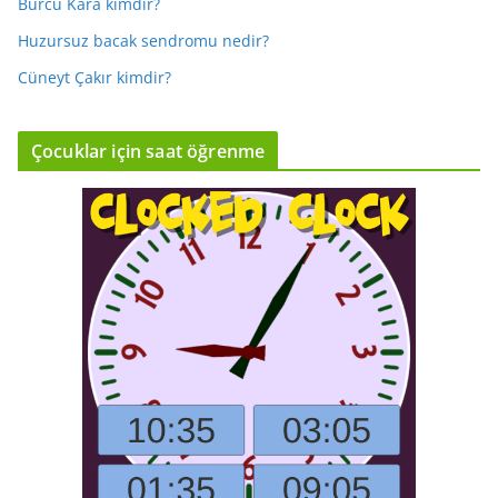
Burcu Kara kimdir?
Huzursuz bacak sendromu nedir?
Cüneyt Çakır kimdir?
Çocuklar için saat öğrenme