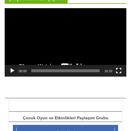
ı
V
i
d
e
o
o
y
n
a
00:00
16:10
t
ı
c
ı
Çocuk Oyun ve Etkinlikleri Paylaşım Grubu