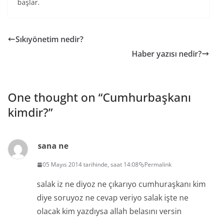
başlar.
Sıkıyönetim nedir?
Haber yazısı nedir?
One thought on “
Cumhurbaşkanı
kimdir?
”
sana ne
05 Mayıs 2014 tarihinde, saat 14:08
Permalink
salak iz ne diyoz ne çıkarıyo cumhuraşkanı kim
diye soruyoz ne cevap veriyo salak işte ne
olacak kim yazdıysa allah belasını versin