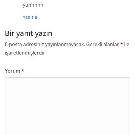
yuhhhhh
Yanıtla
Bir yanıt yazın
E-posta adresiniz yayınlanmayacak.
Gerekli alanlar
*
ile
işaretlenmişlerdir
Yorum
*