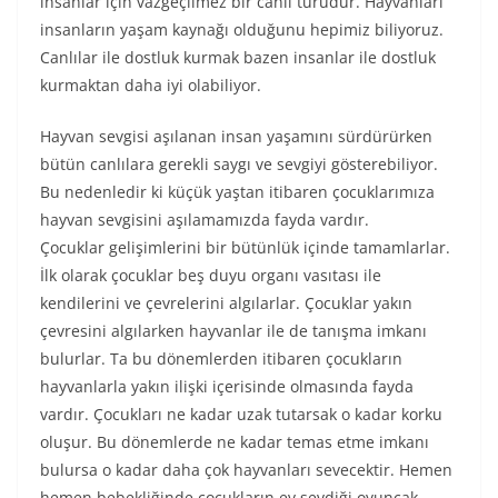
insanlar için vazgeçilmez bir canlı türüdür. Hayvanları
insanların yaşam kaynağı olduğunu hepimiz biliyoruz.
Canlılar ile dostluk kurmak bazen insanlar ile dostluk
kurmaktan daha iyi olabiliyor.
Hayvan sevgisi aşılanan insan yaşamını sürdürürken
bütün canlılara gerekli saygı ve sevgiyi gösterebiliyor.
Bu nedenledir ki küçük yaştan itibaren çocuklarımıza
hayvan sevgisini aşılamamızda fayda vardır.
Çocuklar gelişimlerini bir bütünlük içinde tamamlarlar.
İlk olarak çocuklar beş duyu organı vasıtası ile
kendilerini ve çevrelerini algılarlar. Çocuklar yakın
çevresini algılarken hayvanlar ile de tanışma imkanı
bulurlar. Ta bu dönemlerden itibaren çocukların
hayvanlarla yakın ilişki içerisinde olmasında fayda
vardır. Çocukları ne kadar uzak tutarsak o kadar korku
oluşur. Bu dönemlerde ne kadar temas etme imkanı
bulursa o kadar daha çok hayvanları sevecektir. Hemen
hemen bebekliğinde çocukların ev sevdiği oyuncak