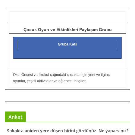
c
ı
Çocuk Oyun ve Etkinlikleri Paylaşım Grubu
Gruba Katıl
Okul Öncesi ve İlkokul çağındaki çocuklar için yeni ve ilginç
oyunlar, çeşitli aktiviteler ve eğlenceli bilgiler.
Anket
Sokakta aniden yere düşen birini gördünüz. Ne yaparsınız?