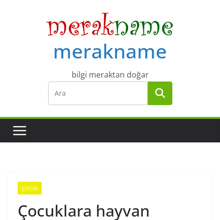
Skip
to
content
merakname
bilgi meraktan doğar
ÇOCUK
Çocuklara hayvan