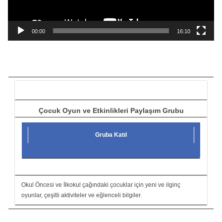
y
n
a
00:00
16:10
t
ı
c
ı
Çocuk Oyun ve Etkinlikleri Paylaşım Grubu
Gruba Katıl
Okul Öncesi ve İlkokul çağındaki çocuklar için yeni ve ilginç
oyunlar, çeşitli aktiviteler ve eğlenceli bilgiler.