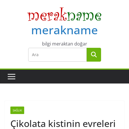
Skip
to
content
merakname
bilgi meraktan doğar
SAĞLIK
Çikolata kistinin evreleri