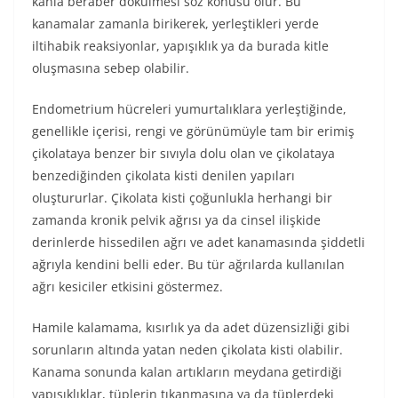
kanla beraber dökülmesi söz konusu olur. Bu
kanamalar zamanla birikerek, yerleştikleri yerde
iltihabik reaksiyonlar, yapışıklık ya da burada kitle
oluşmasına sebep olabilir.
Endometrium hücreleri yumurtalıklara yerleştiğinde,
genellikle içerisi, rengi ve görünümüyle tam bir erimiş
çikolataya benzer bir sıvıyla dolu olan ve çikolataya
benzediğinden çikolata kisti denilen yapıları
oluştururlar. Çikolata kisti çoğunlukla herhangi bir
zamanda kronik pelvik ağrısı ya da cinsel ilişkide
derinlerde hissedilen ağrı ve adet kanamasında şiddetli
ağrıyla kendini belli eder. Bu tür ağrılarda kullanılan
ağrı kesiciler etkisini göstermez.
Hamile kalamama, kısırlık ya da adet düzensizliği gibi
sorunların altında yatan neden çikolata kisti olabilir.
Kanama sonunda kalan artıkların meydana getirdiği
yapışıklıklar, tüplerin tıkanmasına ya da tüplerdeki