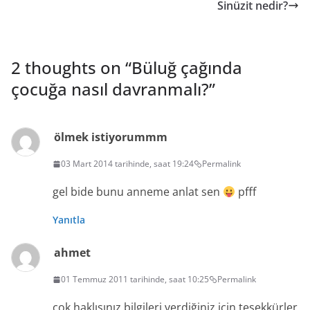
Sinüzit nedir?
2 thoughts on “
Büluğ çağında
çocuğa nasıl davranmalı?
”
ölmek istiyorummm
03 Mart 2014 tarihinde, saat 19:24
Permalink
gel bide bunu anneme anlat sen
pfff
Yanıtla
ahmet
01 Temmuz 2011 tarihinde, saat 10:25
Permalink
çok haklısınız bilgileri verdiğiniz için teşekkürler