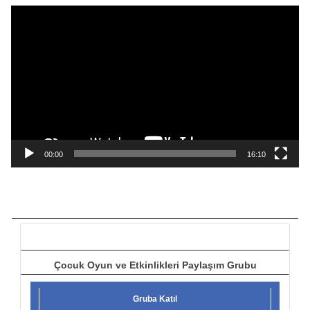
ı
V
i
d
e
o
o
y
n
a
00:00
16:10
t
ı
c
ı
Çocuk Oyun ve Etkinlikleri Paylaşım Grubu
Gruba Katıl