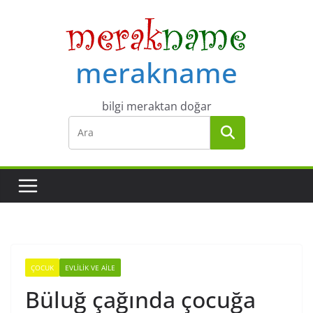
Skip
to
content
merakname
bilgi meraktan doğar
ÇOCUK
EVLILIK VE AILE
Büluğ çağında çocuğa