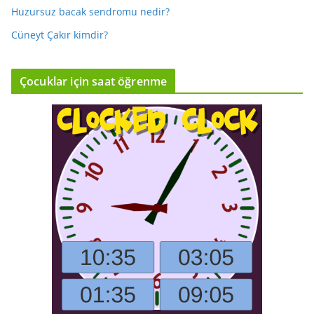
Huzursuz bacak sendromu nedir?
Cüneyt Çakır kimdir?
Çocuklar için saat öğrenme