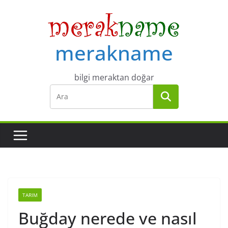
Skip
to
content
merakname
bilgi meraktan doğar
TARIM
Buğday nerede ve nasıl