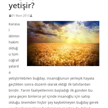
yetişir?
01 Mart 2013
Karasa
l
iklimin
hakim
olduğ
u tüm
coğraf
yalard
a
yetiştirilebilen buğday, insanoğlunun yerleşik hayata
geçtikten sonra düzenli olarak ektiği ilk tahıllardan
biridir. Tarım faaliyetlerinin başladığı ilk günden bu
yana geçen binlerce yıl içinde insanoğlu için sahip
olduğu önemden hiçbir şey kaybetmeyen buğday gerek