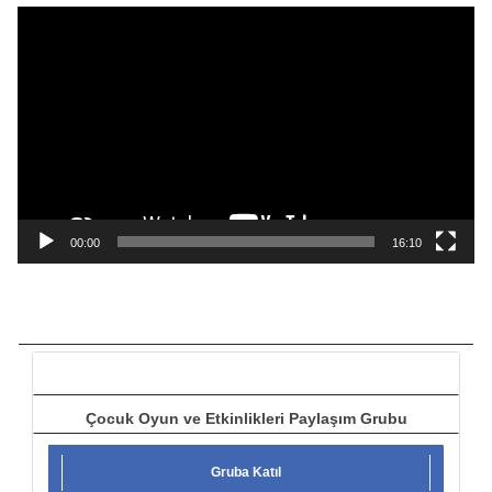
ı
V
i
d
e
o
o
y
n
a
00:00
16:10
t
ı
c
ı
Çocuk Oyun ve Etkinlikleri Paylaşım Grubu
Gruba Katıl