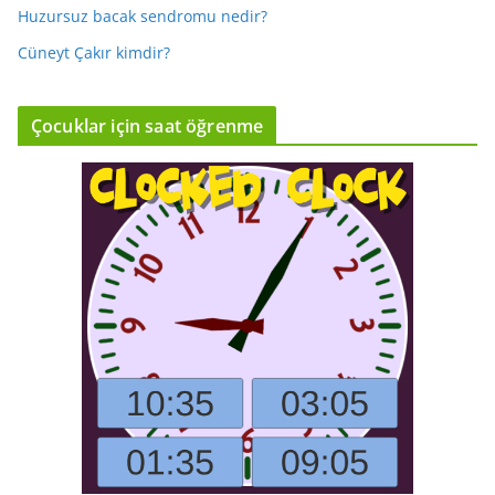
Huzursuz bacak sendromu nedir?
Cüneyt Çakır kimdir?
Çocuklar için saat öğrenme