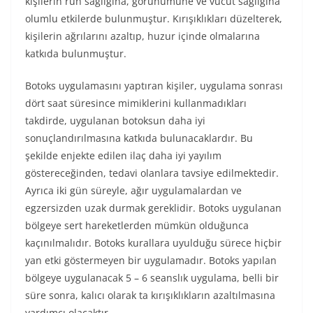
kişilerin ruh sağlığına, görünümüne ve vücut sağlığına
olumlu etkilerde bulunmuştur. Kırışıklıkları düzelterek,
kişilerin ağrılarını azaltıp, huzur içinde olmalarına
katkıda bulunmuştur.
Botoks uygulamasını yaptıran kişiler, uygulama sonrası
dört saat süresince mimiklerini kullanmadıkları
takdirde, uygulanan botoksun daha iyi
sonuçlandırılmasına katkıda bulunacaklardır. Bu
şekilde enjekte edilen ilaç daha iyi yayılım
göstereceğinden, tedavi olanlara tavsiye edilmektedir.
Ayrıca iki gün süreyle, ağır uygulamalardan ve
egzersizden uzak durmak gereklidir. Botoks uygulanan
bölgeye sert hareketlerden mümkün olduğunca
kaçınılmalıdır. Botoks kurallara uyulduğu sürece hiçbir
yan etki göstermeyen bir uygulamadır. Botoks yapılan
bölgeye uygulanacak 5 – 6 seanslık uygulama, belli bir
süre sonra, kalıcı olarak ta kırışıklıkların azaltılmasına
yardımcı olacaktır.