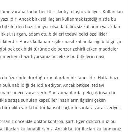
ölüme varana kadar her tür sıkıntıyı oluşturabiliyor. Kullanılan
yazılıdır. Ancak bitkisel ilaçları kullanmak istediğinizde bu
a bitkilerden hazırlanıyor olsa da bilinçsiz kullanım yarardan
si, ısırgan, adam otu bitkileri tedavi edici özellikleri
itkilerdir. Ancak kullanan kişiler nasıl kullanılacağı bildiği için
gibi pek çok bitki türünde de benzer zehirli etken maddeler
da merhem hazırlıyorsanız öncelikle bu bitkilerin nasıl
ın da üzerinde durduğu konulardan bir tanesidir. Hatta bazı
 bulunabildiği de iddia ediyor. Ancak bitkisel tedavi
aman sadece zarar verir. Son zamanlarda pek çok insan bu
ikle satışa sunulan kapsüller insanların ilgisini çeken
 bir nokta var ki bu tür kapsül ilaçlar insanlara zarar veriyor.
orsanız öncelikle doktor kontrolü şart. Eğer doktorunuz bu
l ilaçları kullanabilirsiniz. Ancak bu tür ilaçları kullanmanız