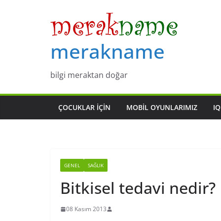
Skip
to
content
merakname
bilgi meraktan doğar
ÇOCUKLAR IÇIN
MOBIL OYUNLARIMIZ
IQ
GENEL
SAĞLIK
Bitkisel tedavi nedir?
08 Kasım 2013