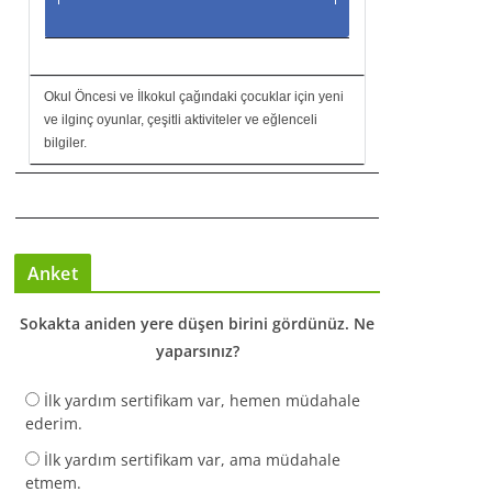
Okul Öncesi ve İlkokul çağındaki çocuklar için yeni
ve ilginç oyunlar, çeşitli aktiviteler ve eğlenceli
bilgiler.
Anket
Sokakta aniden yere düşen birini gördünüz. Ne
yaparsınız?
İlk yardım sertifikam var, hemen müdahale
ederim.
İlk yardım sertifikam var, ama müdahale
etmem.