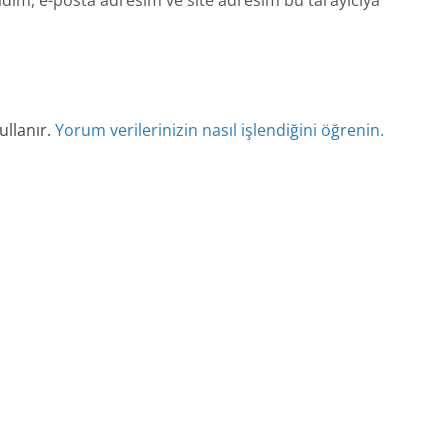
dım, e-posta adresim ve site adresim bu tarayıcıya
ullanır.
Yorum verilerinizin nasıl işlendiğini öğrenin.