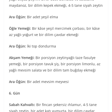
maydanoz, bir dilim kepek ekmeği, 4-5 tane siyah zeytin
Ara Öğün:
Bir adet yeşil elma
Öğle Yemeği:
Bir kâse yeşil mercimek çorbası, bir kâse
az yağlı yoğurt ve bir dilim çavdar ekmeği
Ara Öğün:
İki top dondurma
Akşam Yemeği:
Bir porsiyon zeytinyağlı taze fasulye
yemeği, bir porsiyon tavuk şiş, bir porsiyon limonlu, az
yağlı mevsim salata ve bir dilim tam buğday ekmeği
Ara Öğün:
Bir adet mevsim meyvesi
6. Gün
Sabah Kahvaltı:
Bir fincan şekersiz ıhlamur, 4-5 tane
siyah zeytin, bir adet katı yumurta, bir dilim çavdar