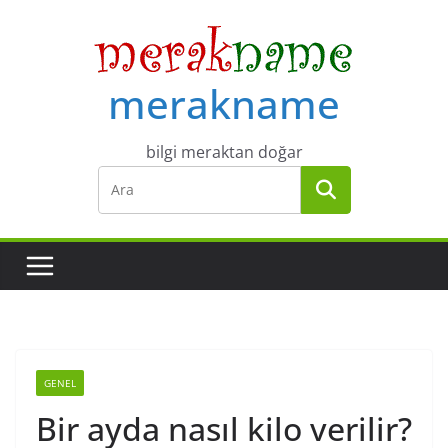
Skip
to
content
merakname
bilgi meraktan doğar
GENEL
Bir ayda nasıl kilo verilir?