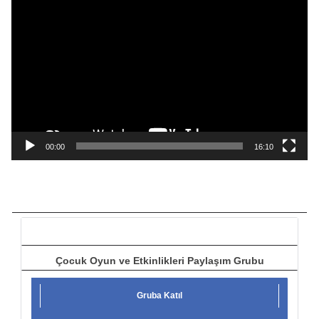
V
i
d
e
o
o
y
n
a
00:00
16:10
t
ı
c
ı
Çocuk Oyun ve Etkinlikleri Paylaşım Grubu
Gruba Katıl