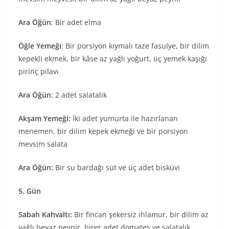
Ara Öğün
: Bir adet elma
Öğle Yemeği
: Bir porsiyon kıymalı taze fasulye, bir dilim
kepekli ekmek, bir kâse az yağlı yoğurt, üç yemek kaşığı
pirinç pilavı
Ara Öğün
: 2 adet salatalık
Akşam Yemeği:
İki adet yumurta ile hazırlanan
menemen, bir dilim kepek ekmeği ve bir porsiyon
mevsim salata
Ara Öğün:
Bir su bardağı süt ve üç adet bisküvi
5. Gün
Sabah Kahvaltı:
Bir fincan şekersiz ıhlamur, bir dilim az
yağlı beyaz peynir, birer adet domates ve salatalık,