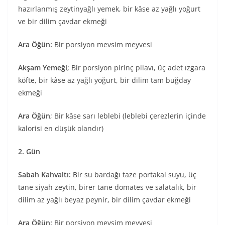
hazırlanmış zeytinyağlı yemek, bir kâse az yağlı yoğurt
ve bir dilim çavdar ekmeği
Ara Öğün:
Bir porsiyon mevsim meyvesi
Akşam Yemeği
; Bir porsiyon pirinç pilavı, üç adet ızgara
köfte, bir kâse az yağlı yoğurt, bir dilim tam buğday
ekmeği
Ara Öğün
; Bir kâse sarı leblebi (leblebi çerezlerin içinde
kalorisi en düşük olandır)
2. Gün
Sabah Kahvaltı:
Bir su bardağı taze portakal suyu, üç
tane siyah zeytin, birer tane domates ve salatalık, bir
dilim az yağlı beyaz peynir, bir dilim çavdar ekmeği
Ara Öğün:
Bir porsiyon mevsim meyvesi