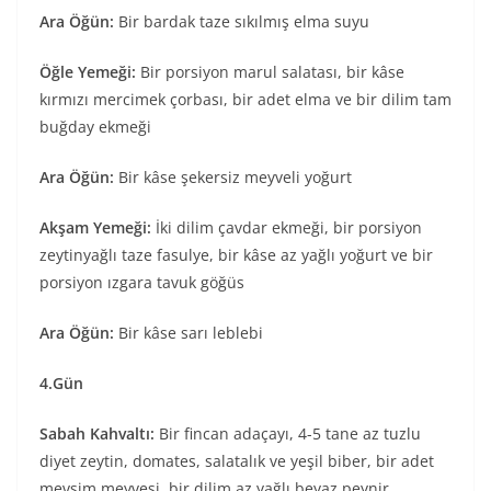
Ara Öğün:
Bir bardak taze sıkılmış elma suyu
Öğle Yemeği:
Bir porsiyon marul salatası, bir kâse
kırmızı mercimek çorbası, bir adet elma ve bir dilim tam
buğday ekmeği
Ara Öğün:
Bir kâse şekersiz meyveli yoğurt
Akşam Yemeği:
İki dilim çavdar ekmeği, bir porsiyon
zeytinyağlı taze fasulye, bir kâse az yağlı yoğurt ve bir
porsiyon ızgara tavuk göğüs
Ara Öğün:
Bir kâse sarı leblebi
4.Gün
Sabah Kahvaltı:
Bir fincan adaçayı, 4-5 tane az tuzlu
diyet zeytin, domates, salatalık ve yeşil biber, bir adet
mevsim meyvesi, bir dilim az yağlı beyaz peynir