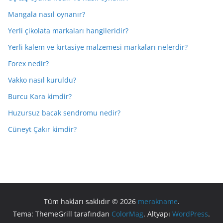
Mangala nasıl oynanır?
Yerli çikolata markaları hangileridir?
Yerli kalem ve kırtasiye malzemesi markaları nelerdir?
Forex nedir?
Vakko nasıl kuruldu?
Burcu Kara kimdir?
Huzursuz bacak sendromu nedir?
Cüneyt Çakır kimdir?
Tüm hakları saklıdır © 2026
merakname
.
Tema: ThemeGrill tarafından
ColorMag
. Altyapı
WordPress
.