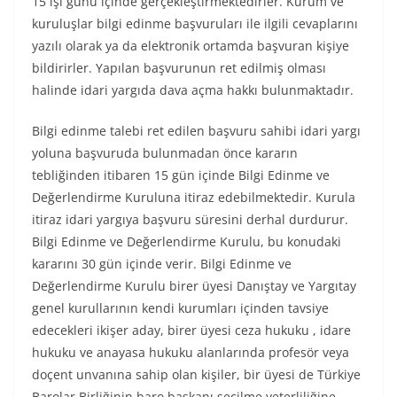
15 işi günü içinde gerçekleştirmektedirler. Kurum ve
kuruluşlar bilgi edinme başvuruları ile ilgili cevaplarını
yazılı olarak ya da elektronik ortamda başvuran kişiye
bildirirler. Yapılan başvurunun ret edilmiş olması
halinde idari yargıda dava açma hakkı bulunmaktadır.
Bilgi edinme talebi ret edilen başvuru sahibi idari yargı
yoluna başvuruda bulunmadan önce kararın
tebliğinden itibaren 15 gün içinde Bilgi Edinme ve
Değerlendirme Kuruluna itiraz edebilmektedir. Kurula
itiraz idari yargıya başvuru süresini derhal durdurur.
Bilgi Edinme ve Değerlendirme Kurulu, bu konudaki
kararını 30 gün içinde verir. Bilgi Edinme ve
Değerlendirme Kurulu birer üyesi Danıştay ve Yargıtay
genel kurullarının kendi kurumları içinden tavsiye
edecekleri ikişer aday, birer üyesi ceza hukuku , idare
hukuku ve anayasa hukuku alanlarında profesör veya
doçent unvanına sahip olan kişiler, bir üyesi de Türkiye
Barolar Birliğinin baro başkanı seçilme yeterliliğine