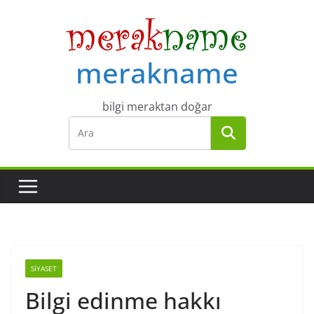
Skip
to
content
merakname
bilgi meraktan doğar
SIYASET
Bilgi edinme hakkı