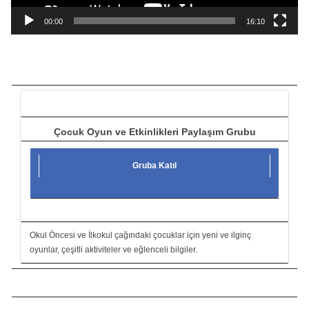
n
a
00:00
16:10
t
ı
c
ı
Çocuk Oyun ve Etkinlikleri Paylaşım Grubu
Gruba Katıl
Okul Öncesi ve İlkokul çağındaki çocuklar için yeni ve ilginç
oyunlar, çeşitli aktiviteler ve eğlenceli bilgiler.