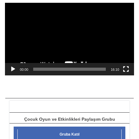
ı
V
i
d
e
o
o
y
n
a
00:00
16:10
t
ı
c
ı
Çocuk Oyun ve Etkinlikleri Paylaşım Grubu
Gruba Katıl