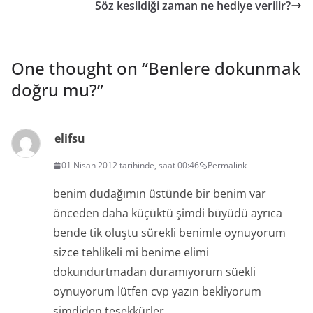
Söz kesildiği zaman ne hediye verilir?
One thought on “
Benlere dokunmak
doğru mu?
”
elifsu
01 Nisan 2012 tarihinde, saat 00:46
Permalink
benim dudağımın üstünde bir benim var
önceden daha küçüktü şimdi büyüdü ayrıca
bende tik oluştu sürekli benimle oynuyorum
sizce tehlikeli mi benime elimi
dokundurtmadan duramıyorum süekli
oynuyorum lütfen cvp yazın bekliyorum
şimdiden teşekkürler