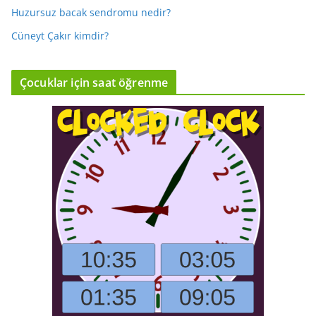
Huzursuz bacak sendromu nedir?
Cüneyt Çakır kimdir?
Çocuklar için saat öğrenme