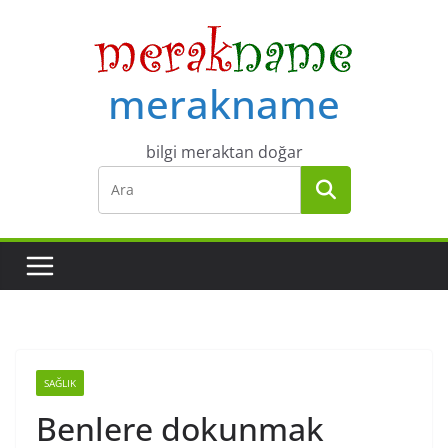
Skip
to
content
merakname
bilgi meraktan doğar
SAĞLIK
Benlere dokunmak