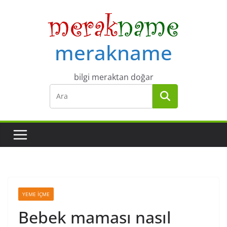
Skip
to
content
merakname
bilgi meraktan doğar
YEME İÇME
Bebek maması nasıl