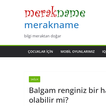
Skip
to
content
merakname
bilgi meraktan doğar
ÇOCUKLAR IÇIN
MOBIL OYUNLARIMIZ
IQ
SAĞLIK
Balgam renginiz bir ha
olabilir mi?