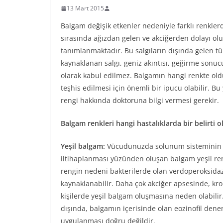
13 Mart 2015
Balgam değişik etkenler nedeniyle farklı renklerd
sırasında ağızdan gelen ve akciğerden dolayı olu
tanımlanmaktadır. Bu salgıların dışında gelen 
kaynaklanan salgı, geniz akıntısı, geğirme sonu
olarak kabul edilmez. Balgamın hangi renkte old
teşhis edilmesi için önemli bir ipucu olabilir. 
rengi hakkında doktoruna bilgi vermesi gerekir.
Balgam renkleri hangi hastalıklarda bir belirti o
Yeşil balgam:
Vücudunuzda solunum sisteminin b
iltihaplanması yüzünden oluşan balgam yeşil renk
rengin nedeni bakterilerde olan verdoperoksid
kaynaklanabilir. Daha çok akciğer apsesinde, kron
kişilerde yeşil balgam oluşmasına neden olabilir
dışında, balgamın içerisinde olan eozinofil denen
uygulanması doğru değildir.