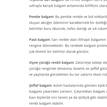
safrayla karışık balgam anlamında bilifitizis olara
Pembe balgam:
Bu pembe renkte ve bol miktarda
oluşan akciğer ödeminin karakteristik bir özelliğ
belirtiler kuru öksürük, nefes darlığı ve sık solu
Paslı balgam:
Sarı renkte olan iltihaplı balgamı
rengine dönmektedir. Bu renkteki balgam pnömo
çok önemli bir belirtisi olarak görülür.
Vişne çürüğü renkli balgam:
Zatürreye sebep ola
çürüğü renginde olmasına, kıvamlı ve şeffaf görü
ve yaşlılarda görülebilen bu tür zatürre ölüm ris
Şeffaf balgam:
Astım hastalarında görülen tipik b
balgamı çıkarırken zorlanır. Çıkardıkları balgam 
bazı kişilerde inci tanesi ya da iplikçik gibi olab
renkli balgam olabilir.