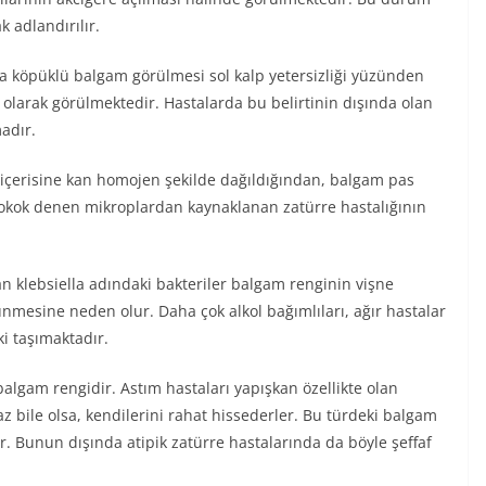
k adlandırılır.
 köpüklü balgam görülmesi sol kalp yetersizliği yüzünden
i olarak görülmektedir. Hastalarda bu belirtinin dışında olan
madır.
n içerisine kan homojen şekilde dağıldığından, balgam pas
kok denen mikroplardan kaynaklanan zatürre hastalığının
n klebsiella adındaki bakteriler balgam renginin vişne
nmesine neden olur. Daha çok alkol bağımlıları, ağır hastalar
ki taşımaktadır.
algam rengidir. Astım hastaları yapışkan özellikte olan
az bile olsa, kendilerini rahat hissederler. Bu türdeki balgam
ilir. Bunun dışında atipik zatürre hastalarında da böyle şeffaf