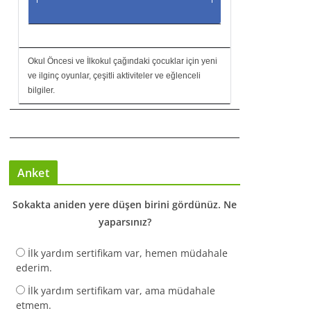
Okul Öncesi ve İlkokul çağındaki çocuklar için yeni
ve ilginç oyunlar, çeşitli aktiviteler ve eğlenceli
bilgiler.
Anket
Sokakta aniden yere düşen birini gördünüz. Ne
yaparsınız?
İlk yardım sertifikam var, hemen müdahale
ederim.
İlk yardım sertifikam var, ama müdahale
etmem.