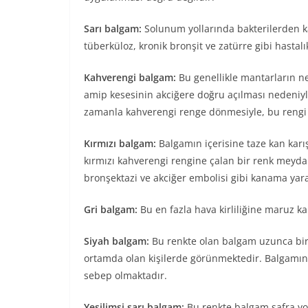
Sarı balgam:
Solunum yollarında bakterilerden ka
tüberküloz, kronik bronşit ve zatürre gibi hastalı
Kahverengi balgam:
Bu genellikle mantarların ne
amip kesesinin akciğere doğru açılması nedeniy
zamanla kahverengi renge dönmesiyle, bu rengi 
Kırmızı balgam:
Balgamın içerisine taze kan karış
kırmızı kahverengi rengine çalan bir renk meyda
bronşektazi ve akciğer embolisi gibi kanama yara
Gri balgam:
Bu en fazla hava kirliliğine maruz ka
Siyah balgam:
Bu renkte olan balgam uzunca bir
ortamda olan kişilerde görünmektedir. Balgamın
sebep olmaktadır.
Yeşilimsi sarı balgam:
Bu renkte balgam safra yo