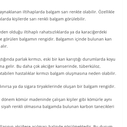
ynaklanan iltihaplarda balgam sarı renkte olabilir. Özellikle
klarda kişilerde sarı renkli balgam görülebilir.
den olduğu iltihaplı rahatsızlıklarda ya da karaciğerdeki
le görülen balgamın rengidir. Balgamın içinde bulunan kan
alır.
tığında parlak kırmızı, eski bir kan karıştığı durumlarda koyu
na gelir. Bu daha çok akciğer kanserinde, tüberküloz,
tabilen hastalıklar kırmızı balgam oluşmasına neden olabilir.
lınırsa ya da sigara tiryakilerinde oluşan bir balgam rengidir.
 dönem kömür madeninde çalışan kişiler gibi kömürle aynı
 siyah renkli olmasına balgamda bulunan karbon tanecikleri
llarının akciğere açılması halinde görülmektedir. Bu durum