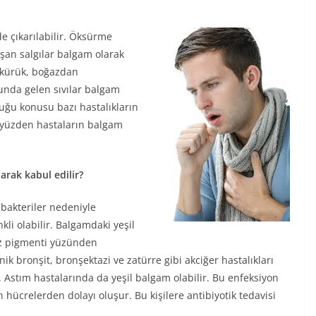
e çıkarılabilir. Öksürme
şan salgılar balgam olarak
tükürük, boğazdan
cunda gelen sıvılar balgam
uğu konusu bazı hastalıkların
Bu yüzden hastaların balgam
larak kabul edilir?
akteriler nedeniyle
li olabilir. Balgamdaki yeşil
az pigmenti yüzünden
ik bronşit, bronşektazi ve zatürre gibi akciğer hastalıkları
. Astım hastalarında da yeşil balgam olabilir. Bu enfeksiyon
 hücrelerden dolayı oluşur. Bu kişilere antibiyotik tedavisi