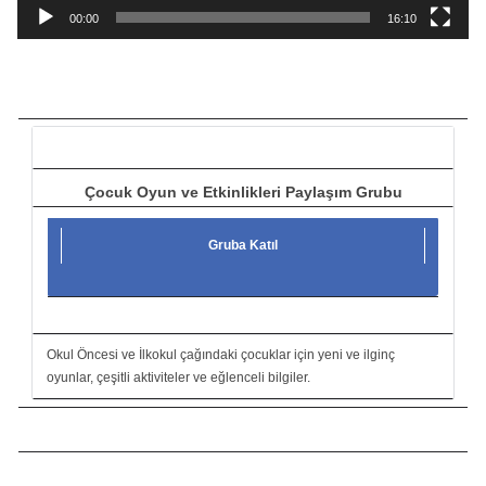
a
00:00
16:10
t
ı
c
ı
Çocuk Oyun ve Etkinlikleri Paylaşım Grubu
Gruba Katıl
Okul Öncesi ve İlkokul çağındaki çocuklar için yeni ve ilginç
oyunlar, çeşitli aktiviteler ve eğlenceli bilgiler.