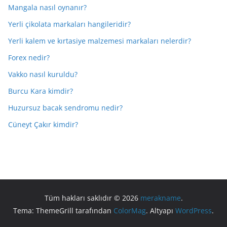
Mangala nasıl oynanır?
Yerli çikolata markaları hangileridir?
Yerli kalem ve kırtasiye malzemesi markaları nelerdir?
Forex nedir?
Vakko nasıl kuruldu?
Burcu Kara kimdir?
Huzursuz bacak sendromu nedir?
Cüneyt Çakır kimdir?
Tüm hakları saklıdır © 2026
merakname
.
Tema: ThemeGrill tarafından
ColorMag
. Altyapı
WordPress
.