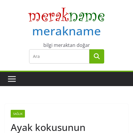
Skip
to
content
merakname
bilgi meraktan doğar
SAĞLIK
Ayak kokusunun