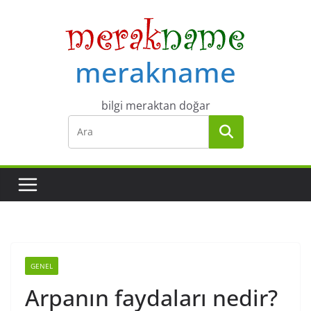
Skip
to
content
merakname
bilgi meraktan doğar
GENEL
Arpanın faydaları nedir?