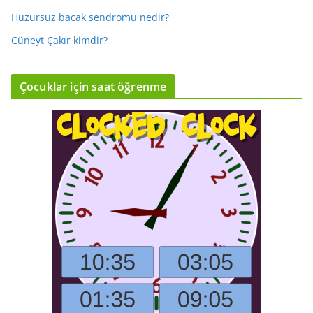
Huzursuz bacak sendromu nedir?
Cüneyt Çakır kimdir?
Çocuklar için saat öğrenme