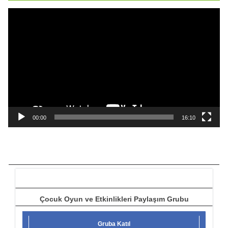
ı
V
i
d
e
o
o
y
n
a
00:00
16:10
t
ı
c
ı
Çocuk Oyun ve Etkinlikleri Paylaşım Grubu
Gruba Katıl