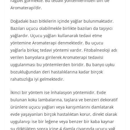
rağbet görmekte. Bu tedavi yöntemlerinden biri de
Aromaterapi’dir.
Doğadaki bazı bitkilerin içinde yağlar bulunmaktadır.
Bazıları uçucu olabilmekle birlikte bazıları da taşıyıcı
yağlardır. Uçucu yağları kullanarak tedavi etme
yöntemine Aromaterapi denmektedir. Bu uçucu
yağlarla birkaç tedavi yöntemi vardır. Fitobalneoloji adı
verilen banyolara girilerek Aromaterapi tedavisi
uygulanması bu yöntemlerden biridir. Bu banyo uyku
bozukluğundan deri hastalıklarına kadar birçok
rahatsızlığa iyi gelmektedir.
İkinci bir yöntem ise İnhalasyon yöntemidir. Evde
bulunan koku lambalarına, taşlara ve benzeri dekoratif
ürünlere uçucu yağları veya karışımlarını damlatarak
evde yaşayanları birçok hastalıktan korur, direkt olarak
uygulanışı ise bir leğene veya benzer bir kaba kaynar
su döktükten sonra içine 4 damla civarında uçucu yağ