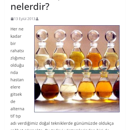
nelerdir?
13 Eylül 2013
Her ne
kadar
bir
rahatsı
zlığımız
olduğu
nda
hastan
elere
gitsek
de
alterna
tif tıp
adı verdiğimiz doğal tekniklerde günümüzde oldukça