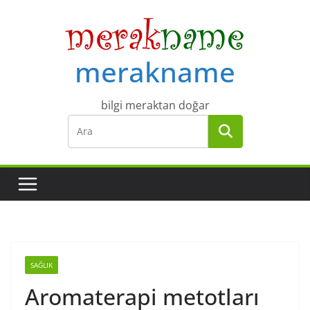
Skip
to
content
merakname
bilgi meraktan doğar
SAĞLIK
Aromaterapi metotları