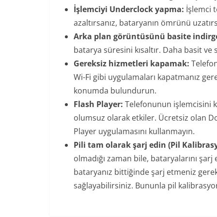
İşlemciyi Underclock yapma:
İşlemci t
azaltırsanız, bataryanın ömrünü uzatırs
Arka plan görüntüsünü basite indir
batarya süresini kısaltır. Daha basit ve 
Gereksiz hizmetleri kapamak:
Telefon
Wi-Fi gibi uygulamaları kapatmanız gere
konumda bulundurun.
Flash Player:
Telefonunun işlemcisini k
olumsuz olarak etkiler. Ücretsiz olan Do
Player uygulamasını kullanmayın.
Pili tam olarak şarj edin (Pil Kalibras
olmadığı zaman bile, bataryalarını şarj
bataryanız bittiğinde şarj etmeniz gereki
sağlayabilirsiniz. Bununla pil kalibrasy