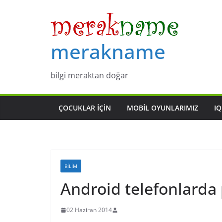
Skip
to
content
merakname
bilgi meraktan doğar
ÇOCUKLAR IÇIN
MOBIL OYUNLARIMIZ
IQ
BILIM
Android telefonlarda p
02 Haziran 2014