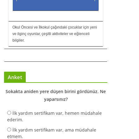
Okul Öncesi ve İlkokul çağındaki çocuklar için yeni
ve ilginç oyunlar, çeşitli aktiviteler ve eğlenceli
bilgiler.
Anket
Sokakta aniden yere düşen birini gördünüz. Ne
yaparsınız?
İlk yardım sertifikam var, hemen müdahale
ederim.
İlk yardım sertifikam var, ama müdahale
etmem.