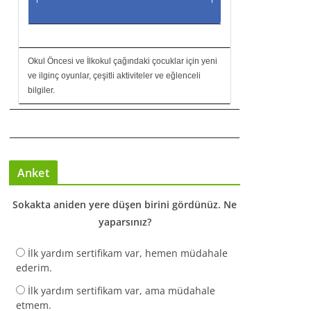
Okul Öncesi ve İlkokul çağındaki çocuklar için yeni
ve ilginç oyunlar, çeşitli aktiviteler ve eğlenceli
bilgiler.
Anket
Sokakta aniden yere düşen birini gördünüz. Ne
yaparsınız?
İlk yardım sertifikam var, hemen müdahale
ederim.
İlk yardım sertifikam var, ama müdahale
etmem.