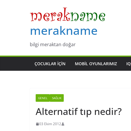
Skip
to
content
merakname
bilgi meraktan doğar
ÇOCUKLAR IÇIN
MOBIL OYUNLARIMIZ
IQ
GENEL
SAĞLIK
Alternatif tıp nedir?
03 Ekim 2012