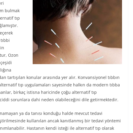
ri
züm bulmak
ernatif tıp
lamıştır.
geçerek
tıbbi
in
ktur, Ozon
 çeşidi
lığına
dan tartışılan konular arasında yer alır. Konvansiyonel tıbbın
alternatif tıp uygulamaları sayesinde halkın da modern tıbba
nlar, birkaç istisna haricinde çoğu alternatif tıp
ciddi sorunlara dahi neden olabileceğini dile getirmektedir.
konamayan ya da tanısı konduğu halde mevcut tedavi
leştirilmesinde kullanılan ancak kanıtlanmış bir tedavi yöntemi
mlanabilir. Hastanın kendi isteği ile alternatif tıp olarak