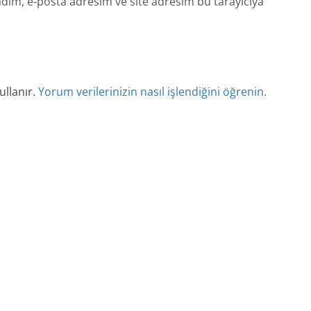
dım, e-posta adresim ve site adresim bu tarayıcıya
ullanır.
Yorum verilerinizin nasıl işlendiğini öğrenin.