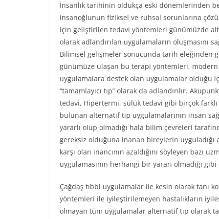
İnsanlık tarihinin oldukça eski dönemlerinden be
insanoğlunun fiziksel ve ruhsal sorunlarına çö
için geliştirilen tedavi yöntemleri günümüzde alt
olarak adlandırılan uygulamaların oluşmasını sağ
Bilimsel gelişmeler sonucunda tarih eleğinden 
günümüze ulaşan bu terapi yöntemleri, modern 
uygulamalara destek olan uygulamalar olduğu iç
“tamamlayıcı tıp” olarak da adlandırılır. Akupun
tedavi, Hipertermi, sülük tedavi gibi birçok farklı
bulunan alternatif tıp uygulamalarının insan sağ
yararlı olup olmadığı hala bilim çevreleri tarafın
gereksiz olduğuna inanan bireylerin uyguladığı 
karşı olan inancının azaldığını söyleyen bazı uzma
uygulamasının herhangi bir yararı olmadığı gibi 
Çağdaş tıbbi uygulamalar ile kesin olarak tanı 
yöntemleri ile iyileştirilemeyen hastalıkların iyi
olmayan tüm uygulamalar alternatif tıp olarak tanı