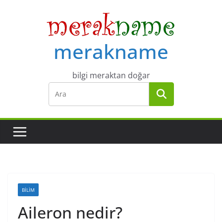
Skip
to
content
merakname
bilgi meraktan doğar
BILIM
Aileron nedir?