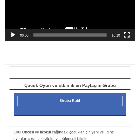
o
o
y
n
a
00:00
16:10
t
ı
c
ı
Çocuk Oyun ve Etkinlikleri Paylaşım Grubu
Gruba Katıl
Okul Öncesi ve İlkokul çağındaki çocuklar için yeni ve ilginç
oyunlar, çeşitli aktiviteler ve eğlenceli bilgiler.