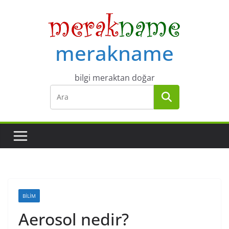
Skip
to
content
merakname
bilgi meraktan doğar
BILIM
Aerosol nedir?