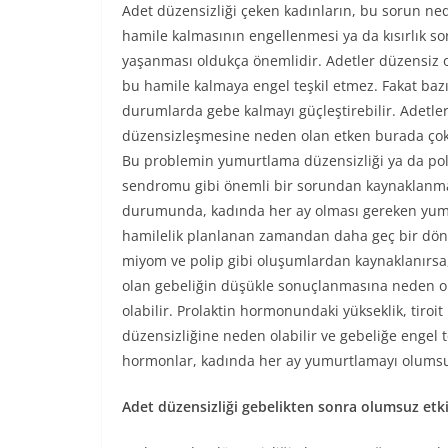
Adet düzensizliği çeken kadınların, bu sorun ne
hamile kalmasının engellenmesi ya da kısırlık 
yaşanması oldukça önemlidir. Adetler düzensiz
bu hamile kalmaya engel teşkil etmez. Fakat baz
durumlarda gebe kalmayı güçleştirebilir. Adetle
düzensizleşmesine neden olan etken burada çok
Bu problemin yumurtlama düzensizliği ya da poli
sendromu gibi önemli bir sorundan kaynaklanm
durumunda, kadında her ay olması gereken yum
hamilelik planlanan zamandan daha geç bir döne
miyom ve polip gibi oluşumlardan kaynaklanırsa,
olan gebeliğin düşükle sonuçlanmasına neden ola
olabilir. Prolaktin hormonundaki yükseklik, tiroi
düzensizliğine neden olabilir ve gebeliğe engel 
hormonlar, kadında her ay yumurtlamayı olumsuz
Adet düzensizliği gebelikten sonra olumsuz etk