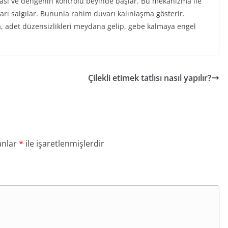
ı ve dengenin kontrolü beyinde başlar. Bu mekanizma ile
rı salgılar. Bununla rahim duvarı kalınlaşma gösterir.
 adet düzensizlikleri meydana gelip, gebe kalmaya engel
Çilekli etimek tatlısı nasıl yapılır?
anlar
*
ile işaretlenmişlerdir