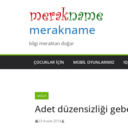
Skip
to
content
merakname
bilgi meraktan doğar
ÇOCUKLAR IÇIN
MOBIL OYUNLARIMIZ
IQ
SAĞLIK
Adet düzensizliği ge
23 Aralık 2014