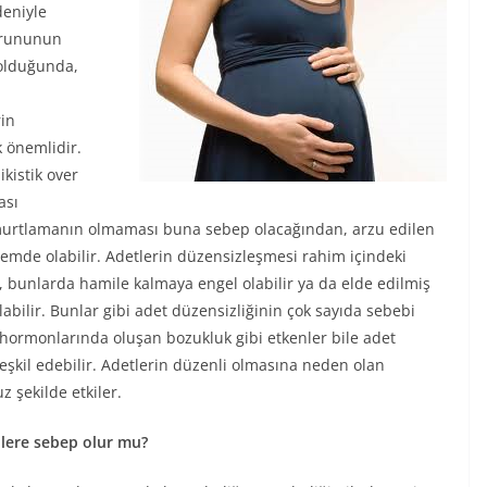
deniyle
sorununun
 olduğunda,
ı
rin
 önemlidir.
kistik over
ası
urtlamanın olmaması buna sebep olacağından, arzu edilen
mde olabilir. Adetlerin düzensizleşmesi rahim içindeki
 bunlarda hamile kalmaya engel olabilir ya da elde edilmiş
bilir. Bunlar gibi adet düzensizliğinin çok sayıda sebebi
t hormonlarında oluşan bozukluk gibi etkenler bile adet
teşkil edebilir. Adetlerin düzenli olmasına neden olan
 şekilde etkiler.
ilere sebep olur mu?