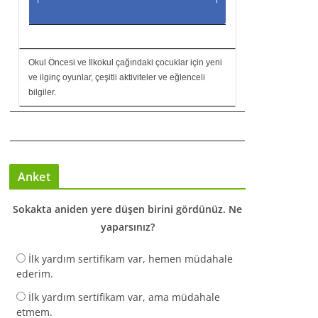
Okul Öncesi ve İlkokul çağındaki çocuklar için yeni
ve ilginç oyunlar, çeşitli aktiviteler ve eğlenceli
bilgiler.
Anket
Sokakta aniden yere düşen birini gördünüz. Ne
yaparsınız?
İlk yardım sertifikam var, hemen müdahale
ederim.
İlk yardım sertifikam var, ama müdahale
etmem.