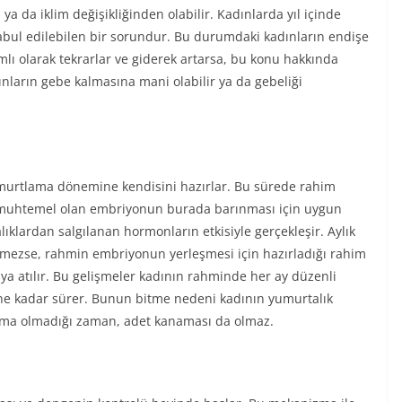
 ya da iklim değişikliğinden olabilir. Kadınlarda yıl içinde
abul edilebilen bir sorundur. Bu durumdaki kadınların endişe
lı olarak tekrarlar ve giderek artarsa, bu konu hakkında
ınların gebe kalmasına mani olabilir ya da gebeliği
umurtlama dönemine kendisini hazırlar. Bu sürede rahim
 muhtemel olan embriyonun burada barınması için uygun
lıklardan salgılanan hormonların etkisiyle gerçekleşir. Aylık
mezse, rahmin embriyonun yerleşmesi için hazırladığı rahim
ıya atılır. Bu gelişmeler kadının rahminde her ay düzenli
ne kadar sürer. Bunun bitme nedeni kadının yumurtalık
lama olmadığı zaman, adet kanaması da olmaz.