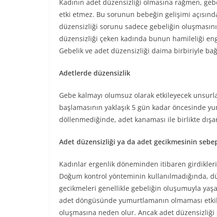
Kadının adet düzensizliği olmasına rağmen, geb
etki etmez. Bu sorunun bebeğin gelişimi açısın
düzensizliği sorunu sadece gebeliğin oluşmasını 
düzensizliği çeken kadında bunun hamileliği eng
Gebelik ve adet düzensizliği daima birbiriyle bağ
Adetlerde düzensizlik
Gebe kalmayı olumsuz olarak etkileyecek unsurla
başlamasının yaklaşık 5 gün kadar öncesinde yu
döllenmediğinde, adet kanaması ile birlikte dışarı
Adet düzensizliği ya da adet gecikmesinin sebep
Kadınlar ergenlik döneminden itibaren girdikleri
Doğum kontrol yönteminin kullanılmadığında, dü
gecikmeleri genellikle gebeliğin oluşumuyla yaşa
adet döngüsünde yumurtlamanın olmaması etkili
oluşmasına neden olur. Ancak adet düzensizliği 