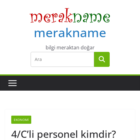
Skip
to
content
merakname
bilgi meraktan doğar
EKONOMI
4/C’li personel kimdir?