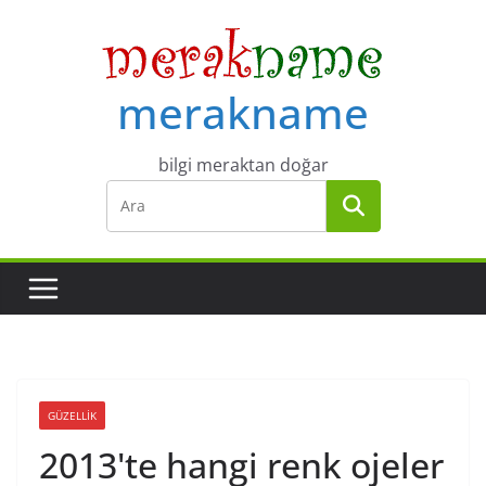
Skip
to
content
merakname
bilgi meraktan doğar
GÜZELLIK
2013'te hangi renk ojeler