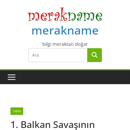
Skip
to
content
merakname
bilgi meraktan doğar
TARIH
1. Balkan Savaşının