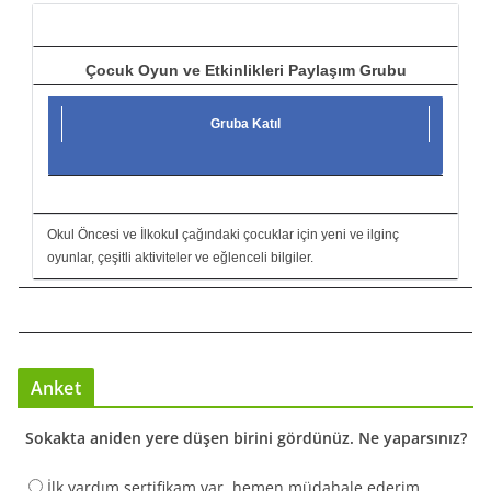
ı
Çocuk Oyun ve Etkinlikleri Paylaşım Grubu
Gruba Katıl
Okul Öncesi ve İlkokul çağındaki çocuklar için yeni ve ilginç
oyunlar, çeşitli aktiviteler ve eğlenceli bilgiler.
Anket
Sokakta aniden yere düşen birini gördünüz. Ne yaparsınız?
İlk yardım sertifikam var, hemen müdahale ederim.