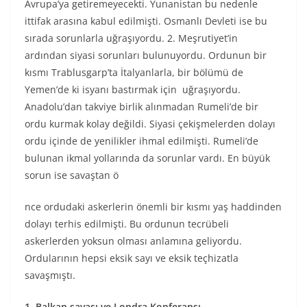
Avrupa’ya getiremeyecekti. Yunanistan bu nedenle
ittifak arasına kabul edilmişti. Osmanlı Devleti ise bu
sırada sorunlarla uğraşıyordu. 2. Meşrutiyet’in
ardından siyasi sorunları bulunuyordu. Ordunun bir
kısmı Trablusgarp’ta İtalyanlarla, bir bölümü de
Yemen’de ki isyanı bastırmak için uğraşıyordu.
Anadolu’dan takviye birlik alınmadan Rumeli’de bir
ordu kurmak kolay değildi. Siyasi çekişmelerden dolayı
ordu içinde de yenilikler ihmal edilmişti. Rumeli’de
bulunan ikmal yollarında da sorunlar vardı. En büyük
sorun ise savaştan ö
nce ordudaki askerlerin önemli bir kısmı yaş haddinden
dolayı terhis edilmişti. Bu ordunun tecrübeli
askerlerden yoksun olması anlamına geliyordu.
Ordularının hepsi eksik sayı ve eksik teçhizatla
savaşmıştı.
1. Balkan savaşı ve Londra Konferansı