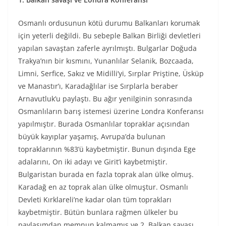
Osmanlı ordusunun kötü durumu Balkanları korumak
için yeterli değildi. Bu sebeple Balkan Birliği devletleri
yapılan savaştan zaferle ayrılmıştı. Bulgarlar Doğuda
Trakya’nın bir kısmını, Yunanlılar Selanik, Bozcaada,
Limni, Serfice, Sakız ve Midilli’yi, Sırplar Priştine, Üsküp
ve Manastır’ı, Karadağlılar ise Sırplarla beraber
Arnavutluk’u paylaştı. Bu ağır yenilginin sonrasında
Osmanlıların barış istemesi üzerine Londra Konferansı
yapılmıştır. Burada Osmanlılar topraklar açısından
büyük kayıplar yaşamış, Avrupa’da bulunan
topraklarının %83’ü kaybetmiştir. Bunun dışında Ege
adalarını, On iki adayı ve Girit’i kaybetmiştir.
Bulgaristan burada en fazla toprak alan ülke olmuş.
Karadağ en az toprak alan ülke olmuştur. Osmanlı
Devleti Kırklareli’ne kadar olan tüm toprakları
kaybetmiştir. Bütün bunlara rağmen ülkeler bu
paylaşımdan memnun kalmamış ve 2. Balkan savaşı