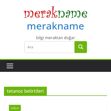
Skip
to
content
merakname
bilgi meraktan doğar
tetanoz belirtileri
SAĞLIK