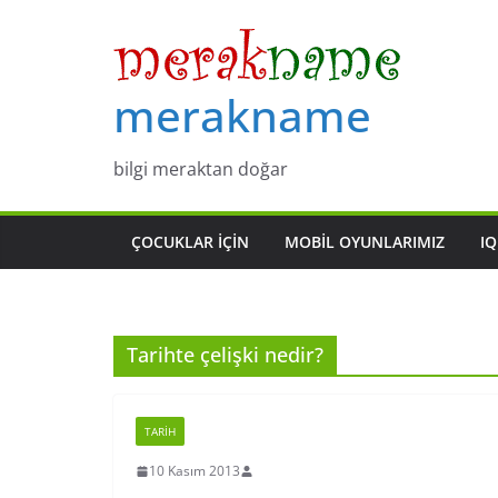
Skip
to
content
merakname
bilgi meraktan doğar
ÇOCUKLAR IÇIN
MOBIL OYUNLARIMIZ
IQ
Tarihte çelişki nedir?
TARIH
10 Kasım 2013