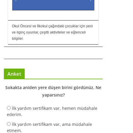
Okul Öncesi ve İlkokul çağındaki çocuklar için yeni
ve ilginç oyunlar, çeşitli aktiviteler ve eğlenceli
bilgiler.
Anket
Sokakta aniden yere düşen birini gördünüz. Ne
yaparsınız?
İlk yardım sertifikam var, hemen müdahale
ederim.
İlk yardım sertifikam var, ama müdahale
etmem.