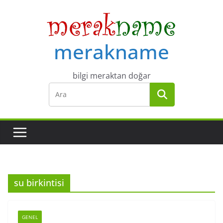
Skip
to
content
merakname
bilgi meraktan doğar
su birkintisi
GENEL