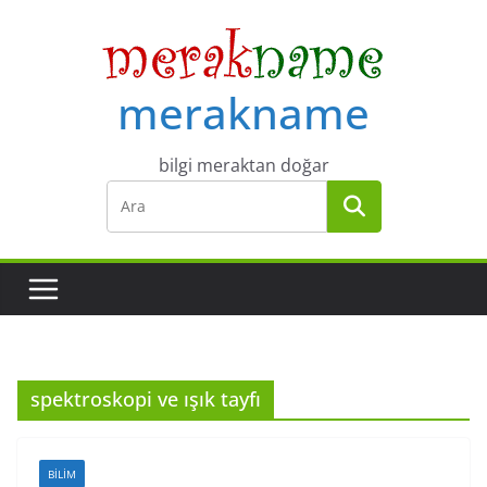
Skip
to
content
merakname
bilgi meraktan doğar
spektroskopi ve ışık tayfı
BILIM