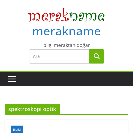
Skip
to
content
merakname
bilgi meraktan doğar
spektroskopi optik
BILIM