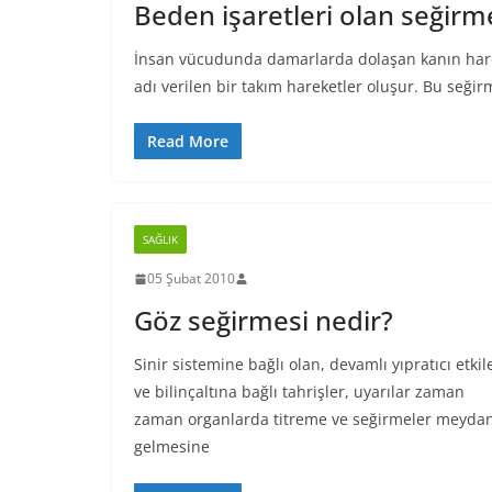
Beden işaretleri olan seğirme
İnsan vücudunda damarlarda dolaşan kanın harek
adı verilen bir takım hareketler oluşur. Bu seğir
Read More
SAĞLIK
05 Şubat 2010
Göz seğirmesi nedir?
Sinir sistemine bağlı olan, devamlı yıpratıcı etkil
ve bilinçaltına bağlı tahrişler, uyarılar zaman
zaman organlarda titreme ve seğirmeler meyda
gelmesine