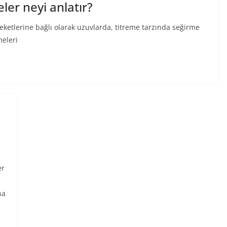
ler neyi anlatır?
etlerine bağlı olarak uzuvlarda, titreme tarzında seğirme
meleri
er
na