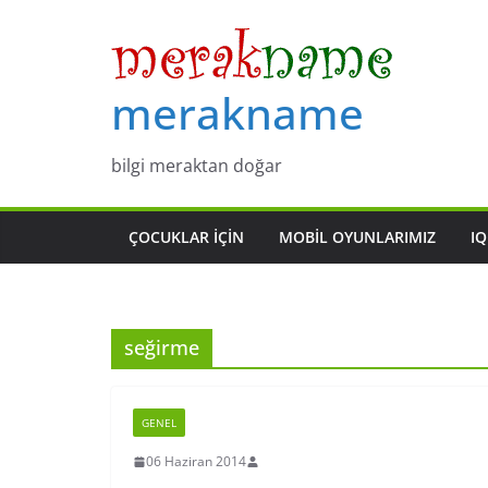
Skip
to
content
merakname
bilgi meraktan doğar
ÇOCUKLAR IÇIN
MOBIL OYUNLARIMIZ
IQ
seğirme
GENEL
06 Haziran 2014