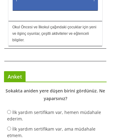
Okul Öncesi ve İlkokul çağındaki çocuklar için yeni
ve ilginç oyunlar, çeşitli aktiviteler ve eğlenceli
bilgiler.
Anket
Sokakta aniden yere düşen birini gördünüz. Ne
yaparsınız?
İlk yardım sertifikam var, hemen müdahale
ederim.
İlk yardım sertifikam var, ama müdahale
etmem.