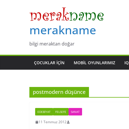
Skip
to
content
merakname
bilgi meraktan doğar
ÇOCUKLAR IÇIN
MOBIL OYUNLARIMIZ
IQ
postmodern düşünce
EDEBIYAT
FELSEFE
SANAT
11 Temmuz 2012