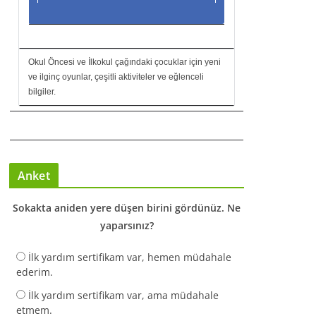
Okul Öncesi ve İlkokul çağındaki çocuklar için yeni
ve ilginç oyunlar, çeşitli aktiviteler ve eğlenceli
bilgiler.
Anket
Sokakta aniden yere düşen birini gördünüz. Ne
yaparsınız?
İlk yardım sertifikam var, hemen müdahale
ederim.
İlk yardım sertifikam var, ama müdahale
etmem.