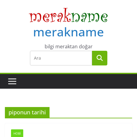
Skip
to
content
merakname
bilgi meraktan doğar
piponun tarihi
HOBI