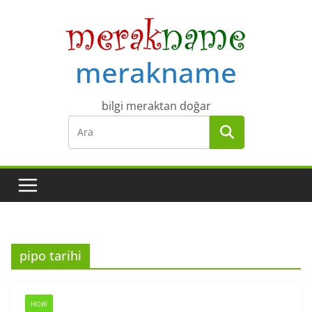
Skip
to
content
merakname
bilgi meraktan doğar
pipo tarihi
HOBI